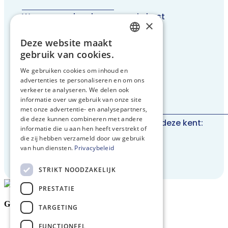
Wanneer en hoe kunnen we je best
×
contacteren?
*
Deze website maakt
DUTCH
gebruik van cookies.
FRENCH
We gebruiken cookies om inhoud en
advertenties te personaliseren en om ons
ENGLISH
verkeer te analyseren. We delen ook
informatie over uw gebruik van onze site
met onze advertentie- en analysepartners,
die deze kunnen combineren met andere
Noteer hier je brilsterkte, indien je deze kent:
informatie die u aan hen heeft verstrekt of
die zij hebben verzameld door uw gebruik
van hun diensten.
Privacybeleid
STRIKT NOODZAKELIJK
PRESTATIE
Ga snel naar:
TARGETING
Goed zicht zonder bril of lenzen
FUNCTIONEEL