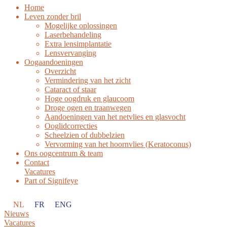
Home
Leven zonder bril
Mogelijke oplossingen
Laserbehandeling
Extra lensimplantatie
Lensvervanging
Oogaandoeningen
Overzicht
Vermindering van het zicht
Cataract of staar
Hoge oogdruk en glaucoom
Droge ogen en traanwegen
Aandoeningen van het netvlies en glasvocht
Ooglidcorrecties
Scheelzien of dubbelzien
Vervorming van het hoornvlies (Keratoconus)
Ons oogcentrum & team
Contact
Vacatures
Part of Signifeye
NL
FR
ENG
Nieuws
Vacatures