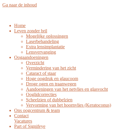
Ga naar de inhoud
Home
Leven zonder bril
Mogelijke oplossingen
Laserbehandeling
Extra lensimplantatie
Lensvervanging
Oogaandoeningen
Overzicht
Vermindering van het zicht
Cataract of staar
Hoge oogdruk en glaucoom
Droge ogen en traanwegen
Aandoeningen van het netvlies en glasvocht
Ooglidcorrecties
Scheelzien of dubbelzien
Vervorming van het hoornvlies (Keratoconus)
Ons oogcentrum & team
Contact
Vacatures
Part of Signifeye